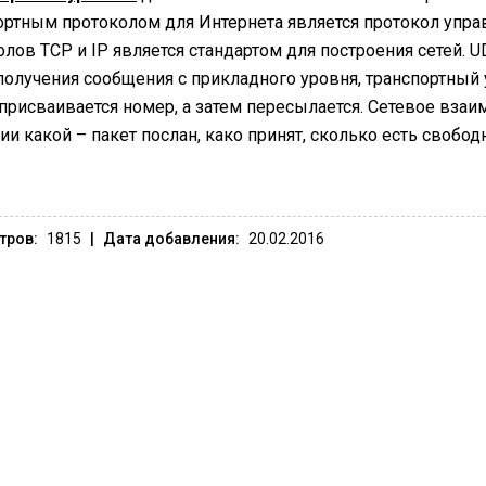
ортным протоколом для Интернета является протокол упра
олов TCP и IP является стандартом для построения сетей. 
получения сообщения с прикладного уровня, транспортный 
 присваивается номер, а затем пересылается. Сетевое взаи
ии какой – пакет послан, како принят, сколько есть свобо
тров:
1815
|
Дата добавления:
20.02.2016