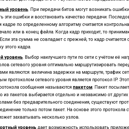
ный уровень
. При передачи битов могут возникать ошибк
ть эти ошибки и восстановить качество передачи. Последов
 кадре по определенному алгоритму считается контрольна
начало или в конец файла. Когда кадр приходит, то прин
 Если эта сумма не совпадает с прежней, то кадр считаетс
у этого кадра.
й уровень
. Выбор наилучшего пути по сети с учётом её на
олов сетевого уровня оптимально маршрутизировать пере
ами являются: величина задержки на маршруте, трафик сет
ым протоколом сетевого уровня является протокол IP. Это
протокола сообщения называются
пакетом
. Пакет посылае
 из пакетов выбирается отдельно и независимо от других п
олами без предварительного соединения, существуют прот
оединение только потом пакет. На основе этого протокола 
может захватывать несколько узлов.
ортный уровень
дает возможность использовать прилож