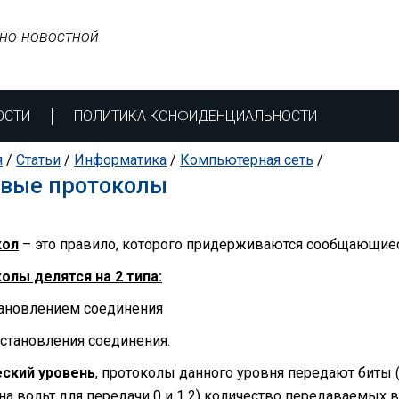
но-новостной
ОСТИ
ПОЛИТИКА КОНФИДЕНЦИАЛЬНОСТИ
я
/
Статьи
/
Информатика
/
Компьютерная сеть
/
евые протоколы
кол
– это правило, которого придерживаются сообщающие
олы делятся на 2 типа:
становлением соединения
установления соединения.
ский уровень
, протоколы данного уровня передают биты 
на вольт для передачи 0 и 1 2) количество передаваемых в