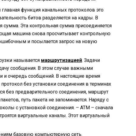
и главная функция канальных протоколов это
ательность битов разделяется на кадры. В
я сумма. Эта контрольная сумма присоединяется
имающая машина снова просчитывает контрольную
я ошибочным и посылается запрос на новую
грузки называется
маршрутизацией
. Задачи
дачу сообщения. В этом случае важными
и и очередь сообщений. В настоящие время
т протокол без установки соединения в терминах
тся без предварительного соединения, маршрут
акетов, путь пакета не запоминается. Наряду с
околы с установкой соединения. – ATM – сначала
строятся виртуальные каналы. Этот виртуальный
ениям базовую компьютерную сеть.