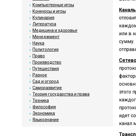
Компьютерные игры
Каналь
Конкурсы и игры
отлови
Кулинария
Литература
каждом
Медицина и здоровье
или в 
Менеджмент
сумму.
Наука
отправк
Политология
Право
Сетево
Производство
проток
Путешествия
Разное
фактор
Сад и огород
основн
Саморазвитие
этого 
Теория государства и права
каждого
Техника
Философия
проток
Экономика
идет с
Языкознание
канал 
Трансп