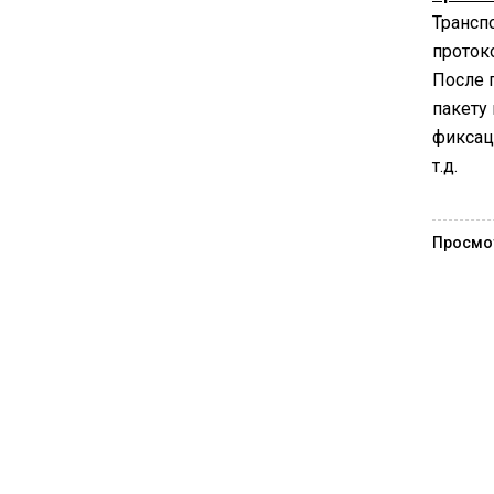
Трансп
проток
После 
пакету
фиксац
т.д.
Просмо