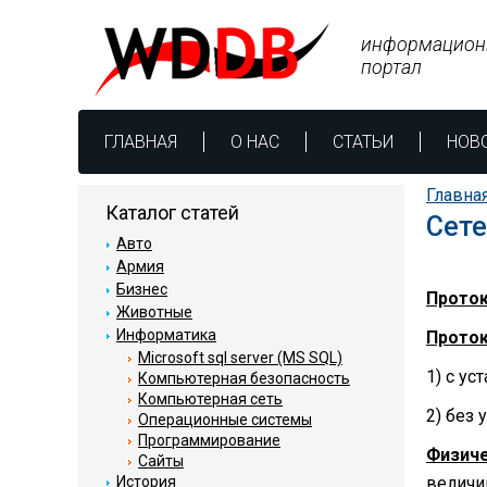
информацион
портал
ГЛАВНАЯ
О НАС
СТАТЬИ
НОВ
Главна
Каталог статей
Сет
Авто
Армия
Бизнес
Прото
Животные
Информатика
Проток
Microsoft sql server (MS SQL)
1) с у
Компьютерная безопасность
Компьютерная сеть
2) без 
Операционные системы
Программирование
Физиче
Сайты
История
величи