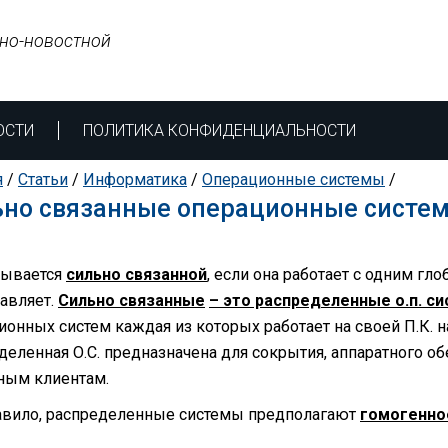
но-новостной
ОСТИ
ПОЛИТИКА КОНФИДЕНЦИАЛЬНОСТИ
я
/
Статьи
/
Информатика
/
Операционные системы
/
ьно связанные операционные систе
азывается
сильно связанной
, если она работает с одним 
равляет.
Сильно связанные
– это распределенные о.п. с
ионных систем каждая из которых работает на своей П.К. 
деленная О.С. предназначена для сокрытия, аппаратного о
ным клиентам.
авило, распределенные системы предполагают
гомогенно