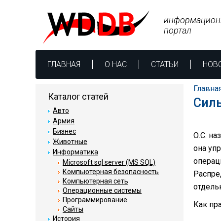
информацион
портал
ГЛАВНАЯ
О НАС
СТАТЬИ
НОВ
Главна
Каталог статей
Сил
Авто
Армия
Бизнес
О.С. н
Животные
она уп
Информатика
операц
Microsoft sql server (MS SQL)
Компьютерная безопасность
Распре
Компьютерная сеть
отдель
Операционные системы
Программирование
Как пр
Сайты
История