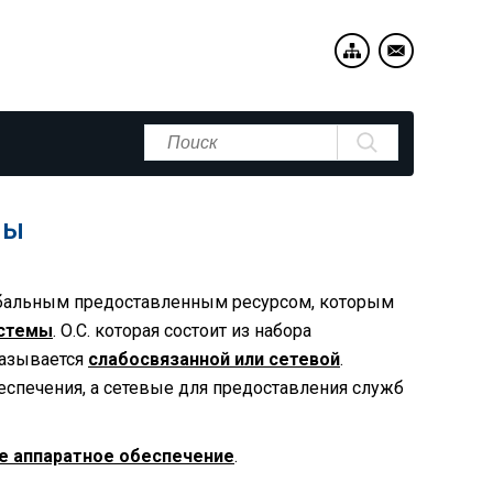
мы
глобальным предоставленным ресурсом, которым
истемы
. О.С. которая состоит из набора
называется
слабосвязанной или сетевой
.
беспечения, а сетевые для предоставления служб
е аппаратное обеспечение
.