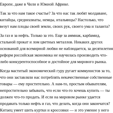
Европе, даже в Чили и Южной Африке.
Так за что нам такое счастье? За что нас так любят молдаване,
китайцы, среднеазиаты, немцы, итальянцы? Настолько, что
везут нам плоды своей земли, своих рук, своего ума и таланта?
За газ и за нефть. Только за это. Еще за аммиак, карбамид,
стальной прокат и лом цветных металлов. Никаких других
оснований для всемирной любви не наблюдается, за десятилетия
реформ российская экономика не научилась производить что-
либо конкурентоспособное и достойное для мирового рынка.
Когда маститый экономический гуру ругает коммунистов за то,
что они заставляли нас потреблять некачественные собственные
товары — ему простительно. А нам-то, простым обывателям,
непростительно забывать, что если что-то хочешь купить — ты
должен что-то продать. И если на мировом рынке удается
продавать только нефть и газ, что делать, когда они закончатся?
Китаец умеет шить куртки и кроссовки — и это умение у него