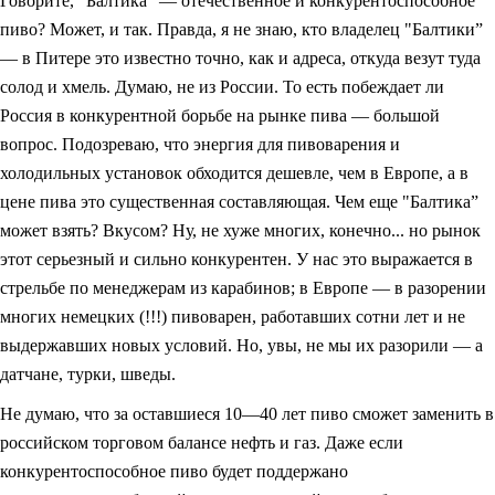
Говорите, "Балтика” — отечественное и конкурентоспособное
пиво? Может, и так. Правда, я не знаю, кто владелец "Балтики”
— в Питере это известно точно, как и адреса, откуда везут туда
солод и хмель. Думаю, не из России. То есть побеждает ли
Россия в конкурентной борьбе на рынке пива — большой
вопрос. Подозреваю, что энергия для пивоварения и
холодильных установок обходится дешевле, чем в Европе, а в
цене пива это существенная составляющая. Чем еще "Балтика”
может взять? Вкусом? Ну, не хуже многих, конечно... но рынок
этот серьезный и сильно конкурентен. У нас это выражается в
стрельбе по менеджерам из карабинов; в Европе — в разорении
многих немецких (!!!) пивоварен, работавших сотни лет и не
выдержавших новых условий. Но, увы, не мы их разорили — а
датчане, турки, шведы.
Не думаю, что за оставшиеся 10—40 лет пиво сможет заменить в
российском торговом балансе нефть и газ. Даже если
конкурентоспособное пиво будет поддержано