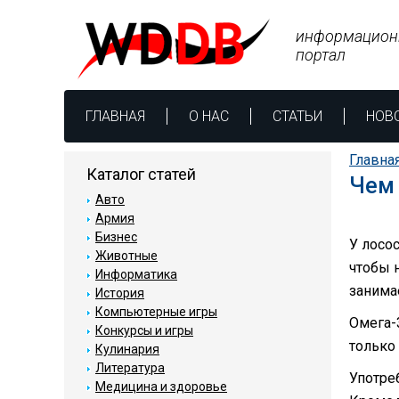
информацион
портал
ГЛАВНАЯ
О НАС
СТАТЬИ
НОВ
Главна
Каталог статей
Чем 
Авто
Армия
Бизнес
У лосо
Животные
чтобы 
Информатика
занима
История
Компьютерные игры
Омега-
Конкурсы и игры
только
Кулинария
Литература
Употре
Медицина и здоровье