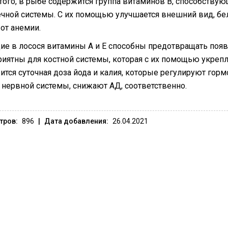
того, в рыбе содержится группа витаминов В, способствую
ечной системы. С их помощью улучшается внешний вид, б
от анемии.
ие в лосося витамины А и Е способны предотвращать появ
риятны для костной системы, которая с их помощью укрепл
ится суточная доза йода и калия, которые регулируют го
 нервной системы, снижают АД, соответственно.
тров:
896
|
Дата добавления:
26.04.2021