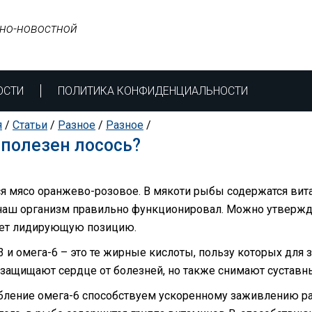
но-новостной
ОСТИ
ПОЛИТИКА КОНФИДЕНЦИАЛЬНОСТИ
я
/
Статьи
/
Разное
/
Разное
/
полезен лосось?
ся мясо оранжево-розовое. В мякоти рыбы содержатся вит
наш организм правильно функционировал. Можно утвержда
ет лидирующую позицию.
3 и омега-6 – это те жирные кислоты, пользу которых для
 защищают сердце от болезней, но также снимают суставны
бление омега-6 способствуем ускоренному заживлению ра