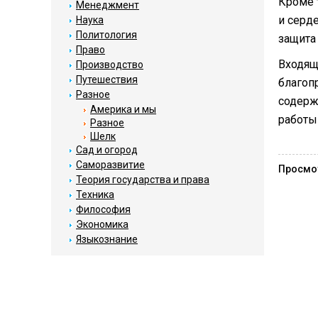
Кроме 
Менеджмент
и серд
Наука
Политология
защита 
Право
Входящ
Производство
Путешествия
благоп
Разное
содерж
Америка и мы
работы
Разное
Шелк
Сад и огород
Саморазвитие
Просмо
Теория государства и права
Техника
Философия
Экономика
Языкознание