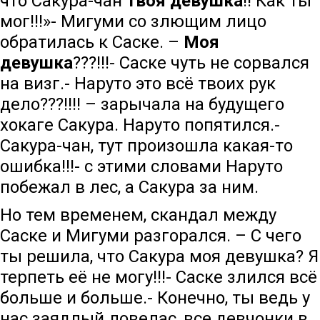
что Сакура-чан
твоя девушка
!! Как ты
мог!!!»- Мигуми со злющим лицо
обратилась к Саске. –
Моя
девушка
???!!!- Саске чуть не сорвался
на визг.- Наруто это всё твоих рук
дело???!!!! – зарычала на будущего
хокаге Сакура. Наруто попятился.-
Сакура-чан, тут произошла какая-то
ошибка!!!- с этими словами Наруто
побежал в лес, а Сакура за ним.
Но тем временем, скандал между
Саске и Мигуми разгорался. – С чего
ты решила, что Сакура моя девушка? Я
терпеть её не могу!!!- Саске злился всё
больше и больше.- Конечно, ты ведь у
нас заядлый ловелас, все девчонки в