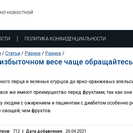
но-новостной
ОСТИ
ПОЛИТИКА КОНФИДЕНЦИАЛЬНОСТИ
я
/
Статьи
/
Разное
/
Разное
/
избыточном весе чаще обращайтесь
сного перца и зеленых огурцов до ярко-оранжевых апельсин
все же имеют преимущество перед фруктами, так как они 
у людям с ожирением и пациентам с диабетом особенно р
 овощей, чем фруктов.
тров:
712
|
Дата добавления:
26.04.2021