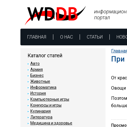
информацион
портал
ГЛАВНАЯ
О НАС
СТАТЬИ
НОВ
Главна
Каталог статей
При 
Авто
Армия
Бизнес
От кра
Животные
Информатика
Овощи 
История
Поэтом
Компьютерные игры
Конкурсы и игры
больше
Кулинария
Литература
Медицина и здоровье
Просмо